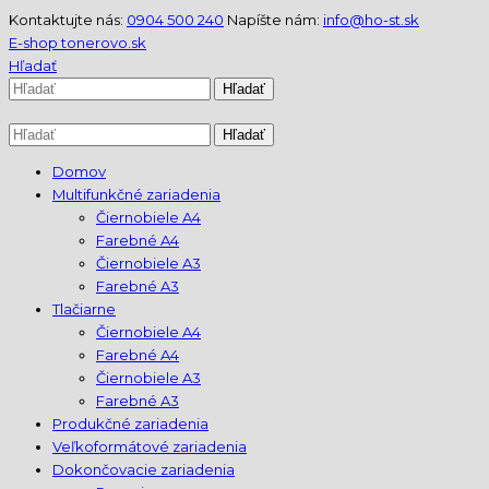
Kontaktujte nás:
0904 500 240
Napíšte nám:
info@ho-st.sk
E-shop tonerovo.sk
Hľadať
Domov
Multifunkčné zariadenia
Čiernobiele A4
Farebné A4
Čiernobiele A3
Farebné A3
Tlačiarne
Čiernobiele A4
Farebné A4
Čiernobiele A3
Farebné A3
Produkčné zariadenia
Veľkoformátové zariadenia
Dokončovacie zariadenia