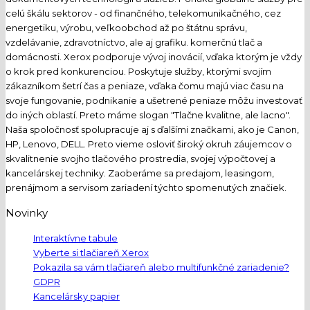
celú škálu sektorov - od finančného, telekomunikačného, cez
energetiku, výrobu, veľkoobchod až po štátnu správu,
vzdelávanie, zdravotníctvo, ale aj grafiku. komerčnú tlač a
domácnosti. Xerox podporuje vývoj inovácií, vďaka ktorým je vždy
o krok pred konkurenciou. Poskytuje služby, ktorými svojím
zákazníkom šetrí čas a peniaze, vďaka čomu majú viac času na
svoje fungovanie, podnikanie a ušetrené peniaze môžu investovať
do iných oblastí. Preto máme slogan "Tlačne kvalitne, ale lacno".
Naša spoločnosť spolupracuje aj s ďalšími značkami, ako je Canon,
HP, Lenovo, DELL. Preto vieme osloviť široký okruh záujemcov o
skvalitnenie svojho tlačového prostredia, svojej výpočtovej a
kancelárskej techniky. Zaoberáme sa predajom, leasingom,
prenájmom a servisom zariadení týchto spomenutých značiek.
Novinky
Interaktívne tabule
Vyberte si tlačiareň Xerox
Pokazila sa vám tlačiareň alebo multifunkčné zariadenie?
GDPR
Kancelársky papier