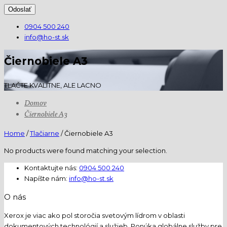
0904 500 240
info@ho-st.sk
Čiernobiele A3
TLAČTE KVALITNE, ALE LACNO
Domov
Čiernobiele A3
Home
/
Tlačiarne
/ Čiernobiele A3
No products were found matching your selection.
Kontaktujte nás:
0904 500 240
Napíšte nám:
info@ho-st.sk
O nás
Xerox je viac ako pol storočia svetovým lídrom v oblasti
dokumentových technológií a služieb. Ponúka globálne služby pre