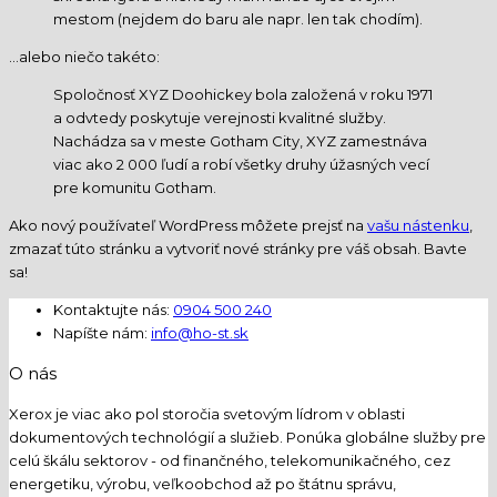
mestom (nejdem do baru ale napr. len tak chodím).
…alebo niečo takéto:
Spoločnosť XYZ Doohickey bola založená v roku 1971
a odvtedy poskytuje verejnosti kvalitné služby.
Nachádza sa v meste Gotham City, XYZ zamestnáva
viac ako 2 000 ľudí a robí všetky druhy úžasných vecí
pre komunitu Gotham.
Ako nový používateľ WordPress môžete prejsť na
vašu nástenku
,
zmazať túto stránku a vytvoriť nové stránky pre váš obsah. Bavte
sa!
Kontaktujte nás:
0904 500 240
Napíšte nám:
info@ho-st.sk
O nás
Xerox je viac ako pol storočia svetovým lídrom v oblasti
dokumentových technológií a služieb. Ponúka globálne služby pre
celú škálu sektorov - od finančného, telekomunikačného, cez
energetiku, výrobu, veľkoobchod až po štátnu správu,