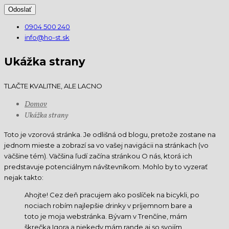
0904 500 240
info@ho-st.sk
Ukážka strany
TLAČTE KVALITNE, ALE LACNO
Domov
Ukážka strany
Toto je vzorová stránka. Je odlišná od blogu, pretože zostane na
jednom mieste a zobrazí sa vo vašej navigácii na stránkach (vo
väčšine tém). Väčšina ľudí začína stránkou O nás, ktorá ich
predstavuje potenciálnym návštevníkom. Mohlo by to vyzerať
nejak takto:
Ahojte! Cez deň pracujem ako poslíček na bicykli, po
nociach robím najlepšie drinky v príjemnom bare a
toto je moja webstránka. Bývam v Trenčíne, mám
škrečka Igora a niekedy mám rande aj so svojím