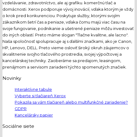
vzdelávanie, zdravotníctvo, ale aj grafiku. komerčnú tlač a
domácnosti. Xerox podporuje vývoj inovácií, vďaka ktorým je vždy
o krok pred konkurenciou. Poskytuje služby, ktorými svojím
zákazníkom šetrí čas a peniaze, vďaka čomu majú viac času na
svoje fungovanie, podnikanie a ušetrené peniaze môžu investovať
do iných oblastí. Preto máme slogan "Tlačne kvalitne, ale lacno".
Naša spoločnosť spolupracuje aj s ďalšími značkami, ako je Canon,
HP, Lenovo, DELL. Preto vieme osloviť široký okruh záujemcov o
skvalitnenie svojho tlačového prostredia, svojej výpočtovej a
kancelárskej techniky. Zaoberáme sa predajom, leasingom,
prenájmom a servisom zariadení týchto spomenutých značiek.
Novinky
Interaktívne tabule
Vyberte si tlačiareň Xerox
Pokazila sa vám tlačiareň alebo multifunkčné zariadenie?
GDPR
Kancelársky papier
Sociálne siete