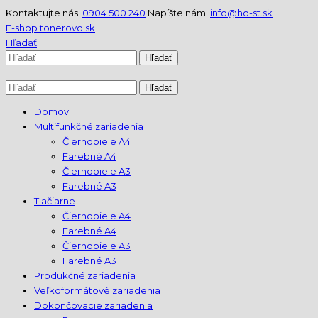
Kontaktujte nás:
0904 500 240
Napíšte nám:
info@ho-st.sk
E-shop tonerovo.sk
Hľadať
Domov
Multifunkčné zariadenia
Čiernobiele A4
Farebné A4
Čiernobiele A3
Farebné A3
Tlačiarne
Čiernobiele A4
Farebné A4
Čiernobiele A3
Farebné A3
Produkčné zariadenia
Veľkoformátové zariadenia
Dokončovacie zariadenia