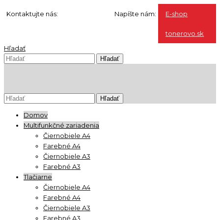
Kontaktujte nás:
0904 500 240
Napíšte nám:
E-shop
info@ho-st.sk
tonerovo.sk
Hľadať
Domov
Multifunkčné zariadenia
Čiernobiele A4
Farebné A4
Čiernobiele A3
Farebné A3
Tlačiarne
Čiernobiele A4
Farebné A4
Čiernobiele A3
Farebné A3