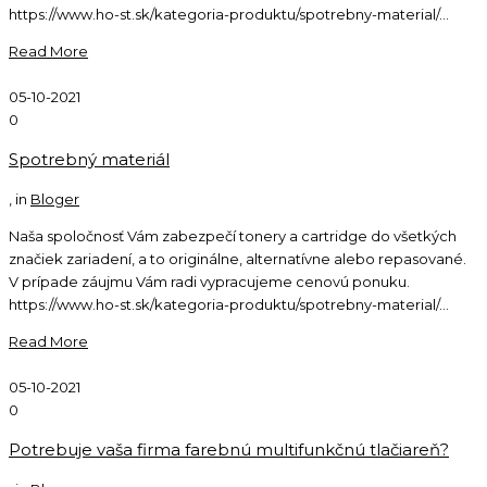
https://www.ho-st.sk/kategoria-produktu/spotrebny-material/...
Read More
05-10-2021
0
Spotrebný materiál
, in
Bloger
Naša spoločnosť Vám zabezpečí tonery a cartridge do všetkých
značiek zariadení, a to originálne, alternatívne alebo repasované.
V prípade záujmu Vám radi vypracujeme cenovú ponuku.
https://www.ho-st.sk/kategoria-produktu/spotrebny-material/...
Read More
05-10-2021
0
Potrebuje vaša firma farebnú multifunkčnú tlačiareň?