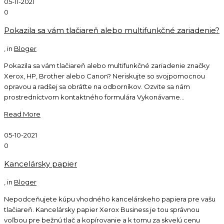
05-11-2021
0
Pokazila sa vám tlačiareň alebo multifunkčné zariadenie?
, in
Bloger
Pokazila sa vám tlačiareň alebo multifunkčné zariadenie značky
Xerox, HP, Brother alebo Canon? Neriskujte so svojpomocnou
opravou a radšej sa obráťte na odborníkov. Ozvite sa nám
prostredníctvom kontaktného formulára Vykonávame...
Read More
05-10-2021
0
Kancelársky papier
, in
Bloger
Nepodceňujete kúpu vhodného kancelárskeho papiera pre vašu
tlačiareň. Kancelársky papier Xerox Business je tou správnou
voľbou pre bežnú tlač a kopírovanie a k tomu za skvelú cenu