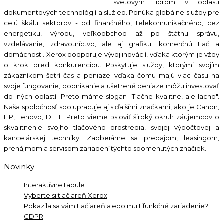
svetovým lídrom v oblasti
dokumentových technológií a služieb. Ponúka globálne služby pre
celú škálu sektorov - od finančného, telekomunikačného, cez
energetiku, výrobu, veľkoobchod až po štátnu správu,
vzdelávanie, zdravotníctvo, ale aj grafiku. komerčnú tlač a
domácnosti. Xerox podporuje vývoj inovácií, vďaka ktorým je vždy
o krok pred konkurenciou. Poskytuje služby, ktorými svojím
zákazníkom šetrí čas a peniaze, vďaka čomu majú viac času na
svoje fungovanie, podnikanie a ušetrené peniaze môžu investovať
do iných oblastí. Preto máme slogan "Tlačne kvalitne, ale lacno".
Naša spoločnosť spolupracuje aj s ďalšími značkami, ako je Canon,
HP, Lenovo, DELL. Preto vieme osloviť široký okruh záujemcov o
skvalitnenie svojho tlačového prostredia, svojej výpočtovej a
kancelárskej techniky. Zaoberáme sa predajom, leasingom,
prenájmom a servisom zariadení týchto spomenutých značiek.
Novinky
Interaktívne tabule
Vyberte si tlačiareň Xerox
Pokazila sa vám tlačiareň alebo multifunkčné zariadenie?
GDPR