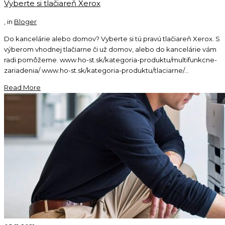
Vyberte si tlačiareň Xerox
, in
Bloger
Do kancelárie alebo domov? Vyberte si tú pravú tlačiareň Xerox. S
výberom vhodnej tlačiarne či už domov, alebo do kancelárie vám
radi pomôžeme. www.ho-st.sk/kategoria-produktu/multifunkcne-
zariadenia/ www.ho-st.sk/kategoria-produktu/tlaciarne/...
Read More