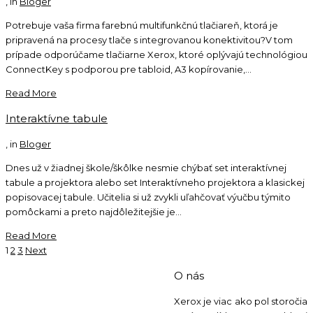
, in
Bloger
Potrebuje vaša firma farebnú multifunkčnú tlačiareň, ktorá je
pripravená na procesy tlače s integrovanou konektivitou?V tom
prípade odporúčame tlačiarne Xerox, ktoré oplývajú technológiou
ConnectKey s podporou pre tabloid, A3 kopírovanie,...
Read More
Interaktívne tabule
, in
Bloger
Dnes už v žiadnej škole/škôlke nesmie chýbať set interaktívnej
tabule a projektora alebo set Interaktívneho projektora a klasickej
popisovacej tabule. Učitelia si už zvykli uľahčovať výučbu týmito
pomôckami a preto najdôležitejšie je...
Read More
1
2
3
Next
O nás
Kontaktujte nás:
0904 500 240
Xerox je viac ako pol storočia
Napíšte nám:
info@ho-st.sk