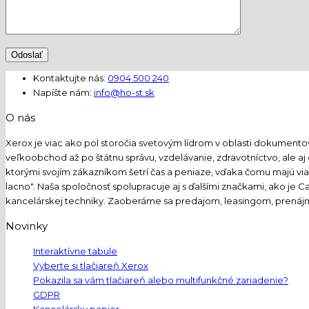
Kontaktujte nás:
0904 500 240
Napíšte nám:
info@ho-st.sk
O nás
Xerox je viac ako pol storočia svetovým lídrom v oblasti dokumento
veľkoobchod až po štátnu správu, vzdelávanie, zdravotníctvo, ale aj
ktorými svojím zákazníkom šetrí čas a peniaze, vďaka čomu majú via
lacno". Naša spoločnosť spolupracuje aj s ďalšími značkami, ako je C
kancelárskej techniky. Zaoberáme sa predajom, leasingom, prenáj
Novinky
Interaktívne tabule
Vyberte si tlačiareň Xerox
Pokazila sa vám tlačiareň alebo multifunkčné zariadenie?
GDPR