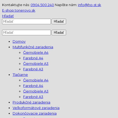
Kontaktujte nás:
0904 500 240
Napíšte nám:
info@ho-st.sk
E-shop tonerovo.sk
Hľadať
Domov
Multifunkčné zariadenia
Čiernobiele A4
Farebné A4
Čiernobiele A3
Farebné A3
Tlačiarne
Čiernobiele A4
Farebné A4
Čiernobiele A3
Farebné A3
Produkčné zariadenia
Veľkoformátové zariadenia
Dokončovacie zariadenia