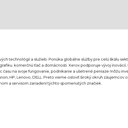
vých technológií a služieb. Ponúka globálne služby pre celú škálu se
 grafiku. komerčnú tlač a domácnosti. Xerox podporuje vývoj inovácií
c času na svoje fungovanie, podnikanie a ušetrené peniaze môžu inves
anon, HP, Lenovo, DELL. Preto vieme osloviť široký okruh záujemcov o 
mom a servisom zariadení týchto spomenutých značiek.