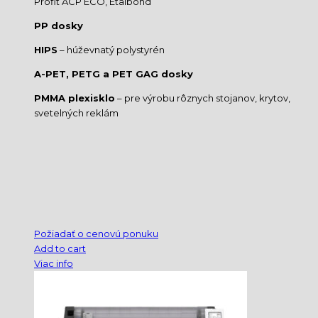
Profit ACP ECO, Etalbond
PP dosky
HIPS
– húževnatý polystyrén
A-PET, PETG a PET GAG dosky
PMMA plexisklo
– pre výrobu rôznych stojanov, krytov,
svetelných reklám
Požiadať o cenovú ponuku
Add to cart
Viac info