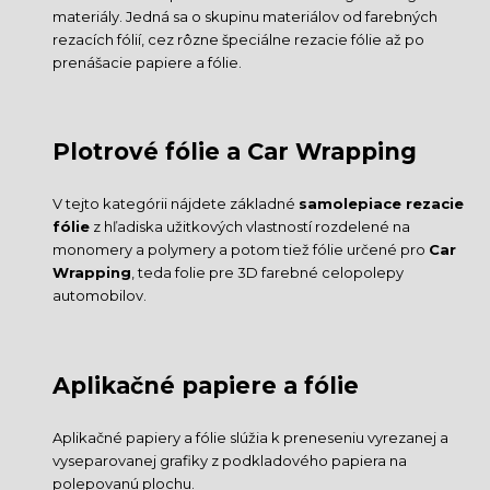
materiály. Jedná sa o skupinu materiálov od farebných
rezacích fólií, cez rôzne špeciálne rezacie fólie až po
prenášacie papiere a fólie.
Plotrové fólie a Car Wrapping
V tejto kategórii nájdete základné
samolepiace rezacie
fólie
z hľadiska užitkových vlastností rozdelené na
monomery a polymery a potom tiež fólie určené pro
Car
Wrapping
, teda folie pre 3D farebné celopolepy
automobilov.
Aplikačné papiere a fólie
Aplikačné papiery a fólie slúžia k preneseniu vyrezanej a
vyseparovanej grafiky z podkladového papiera na
polepovanú plochu.