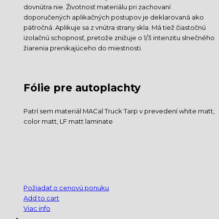
dovnútra nie. Životnosť materiálu pri zachovaní
doporučených aplikačných postupov je deklarovaná ako
päťročná. Aplikuje sa z vnútra strany skla. Má tiež čiastočnú
izolačnú schopnosť, pretože znižuje o 1/3 intenzitu slnečného
žiarenia prenikajúceho do miestnosti.
Fólie pre autoplachty
Patrí sem materiál MACal Truck Tarp v prevedení white matt,
color matt, LF matt laminate
Požiadať o cenovú ponuku
Add to cart
Viac info