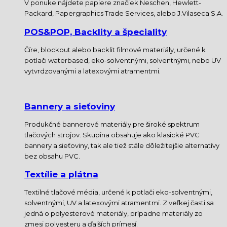
V ponuke nájdete papiere značiek Neschen, Hewlett-
Packard, Papergraphics Trade Services, alebo J.Vilaseca S.A.
POS&POP, Backlity a špeciality
Číre, blockout alebo backlit filmové materiály, určené k
potlači waterbased, eko-solventnými, solventnými, nebo UV
vytvrdzovanými a latexovými atramentmi.
Bannery a sieťoviny
Produkčné bannerové materiály pre široké spektrum
tlačových strojov. Skupina obsahuje ako klasické PVC
bannery a sieťoviny, tak ale tiež stále dôležitejšie alternatívy
bez obsahu PVC.
Textílie a plátna
Textilné tlačové média, určené k potlači eko-solventnými,
solventnými, UV a latexovými atramentmi. Z veľkej časti sa
jedná o polyesterové materiály, prípadne materiály zo
zmesi polyesteru a ďalších prímesí.