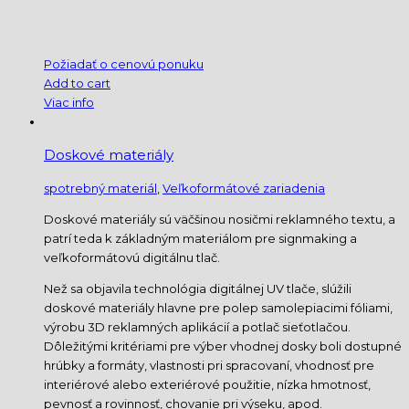
Požiadať o cenovú ponuku
Add to cart
Viac info
Doskové materiály
spotrebný materiál
,
Veľkoformátové zariadenia
Doskové materiály sú väčšinou nosičmi reklamného textu, a
patrí teda k základným materiálom pre signmaking a
veľkoformátovú digitálnu tlač.
Než sa objavila technológia digitálnej UV tlače, slúžili
doskové materiály hlavne pre polep samolepiacimi fóliami,
výrobu 3D reklamných aplikácií a potlač sieťotlačou.
Dôležitými kritériami pre výber vhodnej dosky boli dostupné
hrúbky a formáty, vlastnosti pri spracovaní, vhodnosť pre
interiérové alebo exteriérové použitie, nízka hmotnosť,
pevnosť a rovinnosť, chovanie pri výseku, apod.