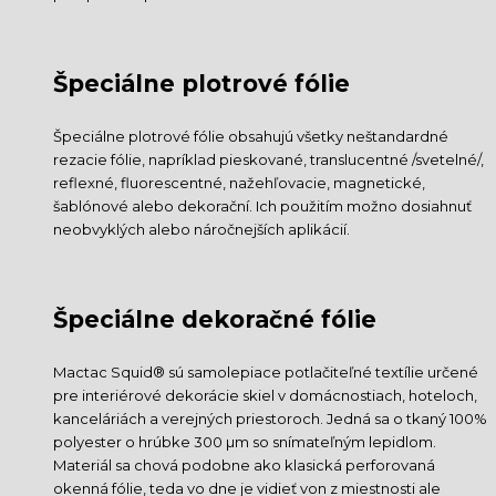
Špeciálne plotrové fólie
Špeciálne plotrové fólie obsahujú všetky neštandardné
rezacie fólie, napríklad pieskované, translucentné /svetelné/,
reflexné, fluorescentné, nažehľovacie, magnetické,
šablónové alebo dekorační. Ich použitím možno dosiahnuť
neobvyklých alebo náročnejších aplikácií.
Špeciálne dekoračné fólie
Mactac Squid® sú samolepiace potlačiteľné textílie určené
pre interiérové dekorácie skiel v domácnostiach, hoteloch,
kanceláriách a verejných priestoroch. Jedná sa o tkaný 100%
polyester o hrúbke 300 µm so snímateľným lepidlom.
Materiál sa chová podobne ako klasická perforovaná
okenná fólie, teda vo dne je vidieť von z miestnosti ale