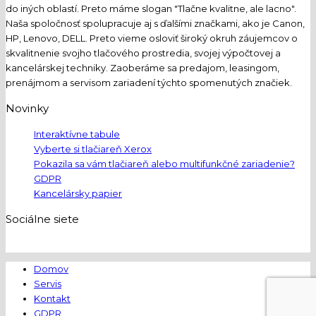
do iných oblastí. Preto máme slogan "Tlačne kvalitne, ale lacno".
Naša spoločnosť spolupracuje aj s ďalšími značkami, ako je Canon,
HP, Lenovo, DELL. Preto vieme osloviť široký okruh záujemcov o
skvalitnenie svojho tlačového prostredia, svojej výpočtovej a
kancelárskej techniky. Zaoberáme sa predajom, leasingom,
prenájmom a servisom zariadení týchto spomenutých značiek.
Novinky
Interaktívne tabule
Vyberte si tlačiareň Xerox
Pokazila sa vám tlačiareň alebo multifunkčné zariadenie?
GDPR
Kancelársky papier
Sociálne siete
Domov
Servis
Kontakt
GDPR