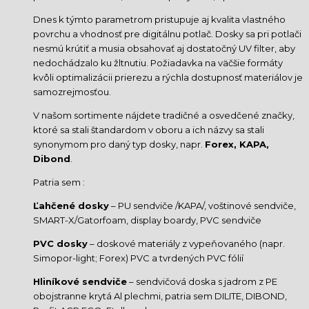
Dnes k týmto parametrom pristupuje aj kvalita vlastného
povrchu a vhodnosť pre digitálnu potlač. Dosky sa pri potlači
nesmú krútiť a musia obsahovať aj dostatočný UV filter, aby
nedochádzalo ku žltnutiu. Požiadavka na väčšie formáty
kvôli optimalizácii prierezu a rýchla dostupnosť materiálov je
samozrejmosťou.
V našom sortimente nájdete tradičné a osvedčené značky,
ktoré sa stali štandardom v oboru a ich názvy sa stali
synonymom pro daný typ dosky, napr.
Forex, KAPA,
Dibond
.
Patria sem :
Ľahčené dosky
– PU sendviče /KAPA/, voštinové sendviče,
SMART-X/Gatorfoam, display boardy, PVC sendviče
PVC dosky
– doskové materiály z vypeňovaného (napr.
Simopor-light; Forex) PVC a tvrdených PVC fólií
Hliníkové sendviče
– sendvičová doska s jadrom z PE
obojstranne krytá Al plechmi, patria sem DILITE, DIBOND,