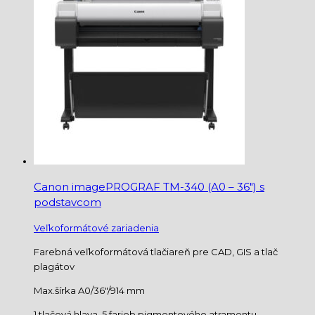
Canon imagePROGRAF TM-340 (A0 – 36″) s
podstavcom
Veľkoformátové zariadenia
Farebná veľkoformátová tlačiareň pre CAD, GIS a tlač
plagátov
Max.šírka A0/36″/914 mm
1 tlačová hlava, 5 farieb pigmentového atramentu