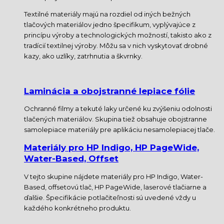
Textilné materiály majú na rozdiel od iných bežných
tlačových materiálov jedno špecifikum, vyplývajúce z
princípu výroby a technologických možností, takisto ako z
tradícií textilnej výroby. Môžu sa v nich vyskytovať drobné
kazy, ako uzlíky, zatrhnutia a škvrnky.
Laminácia a obojstranné lepiace fólie
Ochranné filmy a tekuté laky určené ku zvýšeniu odolnosti
tlačených materiálov. Skupina tiež obsahuje obojstranne
samolepiace materiály pre aplikáciu nesamolepiacej tlače.
Materiály pro HP Indigo, HP PageWide,
Water-Based, Offset
V tejto skupine nájdete materiály pro HP Indigo, Water-
Based, offsetovú tlač, HP PageWide, laserové tlačiarne a
ďalšie. Špecifikácie potlačiteľnosti sú uvedené vždy u
každého konkrétneho produktu.