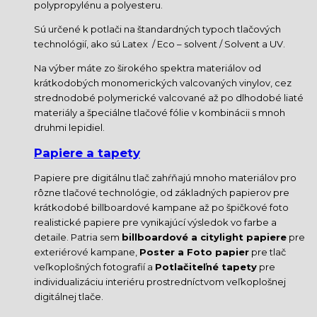
polypropylénu a polyesteru.
Sú určené k potlači na štandardných typoch tlačových
technológií, ako sú Latex / Eco – solvent / Solvent a UV.
Na výber máte zo širokého spektra materiálov od
krátkodobých monomerických valcovaných vinylov, cez
strednodobé polymerické valcované až po dlhodobé liaté
materiály a špeciálne tlačové fólie v kombinácii s mnoh
druhmi lepidiel.
Papiere a tapety
Papiere pre digitálnu tlač zahŕňajú mnoho materiálov pro
rôzne tlačové technológie, od základných papierov pre
krátkodobé billboardové kampane až po špičkové foto
realistické papiere pre vynikajúcí výsledok vo farbe a
detaile. Patria sem
billboardové a citylight papiere
pre
exteriérové kampane,
Poster a Foto papier
pre tlač
veľkoplošných fotografií a
Potlačiteľné tapety
pre
individualizáciu interiéru prostredníctvom veľkoplošnej
digitálnej tlače.