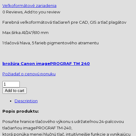
Veľkoformátové zariadenia
0 Reviews, Add to you review
Farebná veľkoformátová tlačiareň pre CAD, GIS a tlač plagátov
Max.šírka A1/24″/610 mm
1 tlačová hlava, 5 farieb pigmentového atramentu
brožúra Canon imagePROGRAF TM 240
Požiadať o cenovú ponuku
Add to cart
Description
Popis produktu:
Posuňte hranice tlačového výkonu s udržateľnou 24-palcovou
tlačiarňou imagePROGRAF TM-240,
ktorá ponúka menej hlučnú tlač, intuitívnejšie funkcie a vynikajúcu