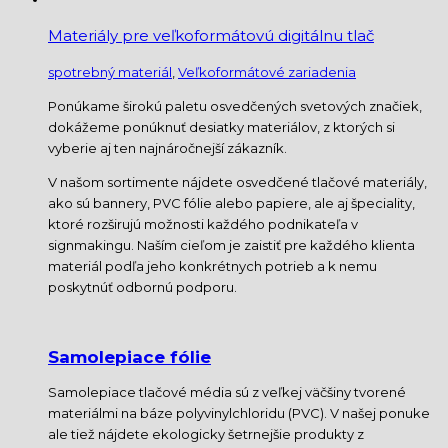
Materiály pre veľkoformátovú digitálnu tlač
spotrebný materiál
,
Veľkoformátové zariadenia
Ponúkame širokú paletu osvedčených svetových značiek,
dokážeme ponúknuť desiatky materiálov, z ktorých si
vyberie aj ten najnáročnejší zákazník.
V našom sortimente nájdete osvedčené tlačové materiály,
ako sú bannery, PVC fólie alebo papiere, ale aj špeciality,
ktoré rozširujú možnosti každého podnikateľa v
signmakingu. Naším cieľom je zaistiť pre každého klienta
materiál podľa jeho konkrétnych potrieb a k nemu
poskytnúť odbornú podporu.
Samolepiace fólie
Samolepiace tlačové média sú z veľkej väčšiny tvorené
materiálmi na báze polyvinylchloridu (PVC). V našej ponuke
ale tiež nájdete ekologicky šetrnejšie produkty z