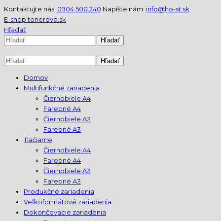
Kontaktujte nás:
0904 500 240
Napíšte nám:
info@ho-st.sk
E-shop tonerovo.sk
Hľadať
Domov
Multifunkčné zariadenia
Čiernobiele A4
Farebné A4
Čiernobiele A3
Farebné A3
Tlačiarne
Čiernobiele A4
Farebné A4
Čiernobiele A3
Farebné A3
Produkčné zariadenia
Veľkoformátové zariadenia
Dokončovacie zariadenia