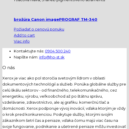
brožúra Canon imagePROGRAF TM-340
Požiadať o cenovú ponuku
Add to cart
Viac info
Kontaktujte nás:
0904 500 240
Napíšte nám:
info@ho-st.sk
O nás
Xerox je viac ako pol storočia svetovým lídrom v oblasti
dokumentových technológií a služieb. Ponúka globálne služby pre
celú škálu sektorov - od finančného, telekomunikačného, cez
energetiku, výrobu, veľkoobchod až po štátnu správu,
vzdelávanie, zdravotníctvo, ale aj grafiku. komerčnú tlač a
domácnosti. Xerox podporuje vývoj inovácií, vďaka ktorým je vždy
o krok pred konkurenciou. Poskytuje služby, ktorými svojím
zákazníkom šetrí čas a peniaze, vďaka čomu majú viac času na
svoje fungovanie, podnikanie a ušetrené peniaze môžu investovať