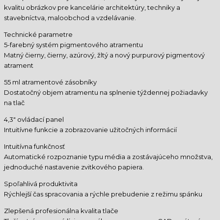
kvalitu obrázkov pre kancelárie architektúry, techniky a
stavebníctva, maloobchod a vzdelávanie.
Technické parametre
5-farebný systém pigmentového atramentu
Matný čierny, čierny, azúrový, žltý a nový purpurový pigmentový
atrament
55 ml atramentové zásobníky
Dostatočný objem atramentu na splnenie týždennej požiadavky
na tlač
4,3″ ovládací panel
Intuitívne funkcie a zobrazovanie užitočných informácií
Intuitívna funkčnosť
Automatické rozpoznanie typu média a zostávajúceho množstva,
jednoduché nastavenie zvitkového papiera.
Spoľahlivá produktivita
Rýchlejší čas spracovania a rýchle prebudenie z režimu spánku
Zlepšená profesionálna kvalita tlače