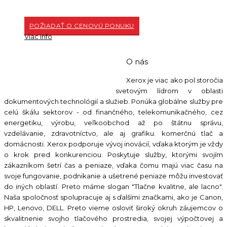
POŽIADAŤ O CENOVÚ PONUKU
Viac info
O nás
Kontaktujte nás:
0904 500 240
Xerox je viac ako pol storočia
Napíšte nám:
info@ho-st.sk
svetovým lídrom v oblasti
dokumentových technológií a služieb. Ponúka globálne služby pre
celú škálu sektorov - od finančného, telekomunikačného, cez
energetiku, výrobu, veľkoobchod až po štátnu správu,
vzdelávanie, zdravotníctvo, ale aj grafiku. komerčnú tlač a
domácnosti. Xerox podporuje vývoj inovácií, vďaka ktorým je vždy
o krok pred konkurenciou. Poskytuje služby, ktorými svojím
zákazníkom šetrí čas a peniaze, vďaka čomu majú viac času na
svoje fungovanie, podnikanie a ušetrené peniaze môžu investovať
do iných oblastí. Preto máme slogan "Tlačne kvalitne, ale lacno".
Naša spoločnosť spolupracuje aj s ďalšími značkami, ako je Canon,
HP, Lenovo, DELL. Preto vieme osloviť široký okruh záujemcov o
skvalitnenie svojho tlačového prostredia, svojej výpočtovej a