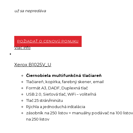
už sa nepredáva
POŽIADAŤ O CENOVÚ PONUKU
Viac info
Xerox B1025V_U
Čiernobiela multifunkčná tlačiareň
Tlačiareň, kopírka, farebný skener, email
Formát A3, DADF, Duplexná tlač
USB 2.0, Sieťová tlač, WiFi – voliteľná
Tlač 25 strán/minútu
Rýchla a jednoduchá inštalácia
zásobník na 250 listov + manuálny podávač na 100 listov
na 250 listov