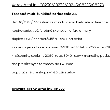
Xerox AltaLink C8230/C8235/C8245/C8255/C8270
farebné multifunkčné zariadenie A3
tlač 30/35/45/55/70 strán za minútu čiernobielo alebo farebne
kopírovanie, tlač, farebné skenovanie, fax, e-maily
duplex, USB/Ethernet/wifi/PCL5/6, Postscript
základná jednotka – podávač DADF na 130 listov /250 listov C8
4 zásobníky spolu na 2080, resp. 3040 listov + manuálny podáv
tlač predĺžených formátov do 1320mm
odporúčané pre skupiny 1-20 užívateľov
brožúra Xerox AltaLink C82xx