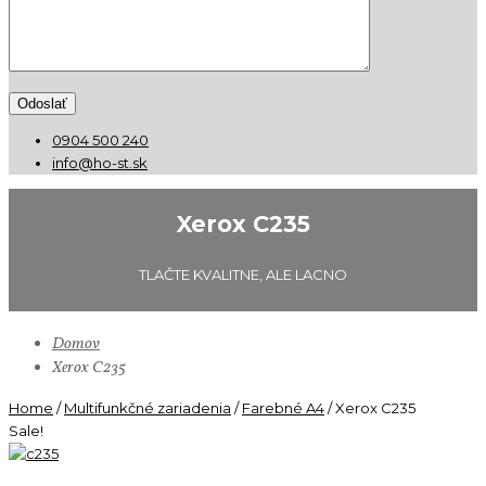
0904 500 240
info@ho-st.sk
Xerox C235
TLAČTE KVALITNE, ALE LACNO
Domov
Xerox C235
Home
/
Multifunkčné zariadenia
/
Farebné A4
/ Xerox C235
Sale!