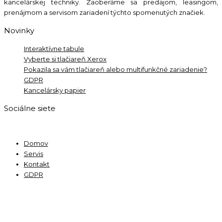
kancelárskej techniky. Zaoberáme sa predajom, leasingom,
prenájmom a servisom zariadení týchto spomenutých značiek.
Novinky
Interaktívne tabule
Vyberte si tlačiareň Xerox
Pokazila sa vám tlačiareň alebo multifunkčné zariadenie?
GDPR
Kancelársky papier
Sociálne siete
Domov
Servis
Kontakt
GDPR