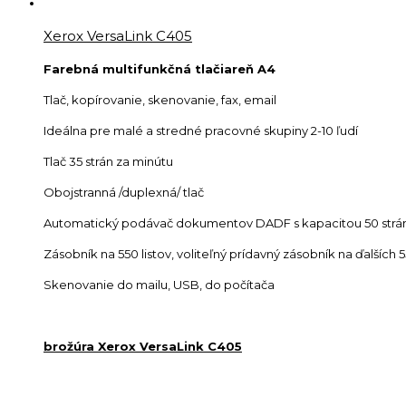
Xerox VersaLink C405
Farebná multifunkčná tlačiareň A4
Tlač, kopírovanie, skenovanie, fax, email
Ideálna pre malé a stredné pracovné skupiny 2-10 ľudí
Tlač 35 strán za minútu
Obojstranná /duplexná/ tlač
Automatický podávač dokumentov DADF s kapacitou 50 strá
Zásobník na 550 listov, voliteľný prídavný zásobník na ďalších 5
Skenovanie do mailu, USB, do počítača
brožúra Xerox VersaLink C405