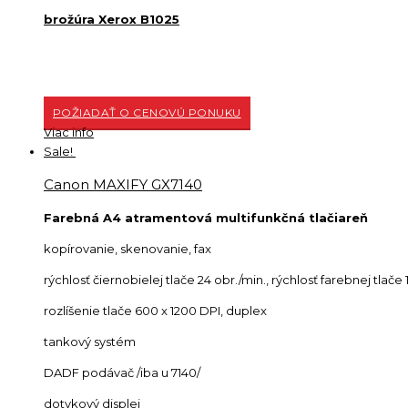
brožúra Xerox B1025
POŽIADAŤ O CENOVÚ PONUKU
Viac info
Sale!
Canon MAXIFY GX7140
Farebná A4 atramentová multifunkčná tlačiareň
kopírovanie, skenovanie, fax
rýchlosť čiernobielej tlače 24 obr./min., rýchlosť farebnej tlače 
rozlíšenie tlače 600 x 1200 DPI, duplex
tankový systém
DADF podávač /iba u 7140/
dotykový displej