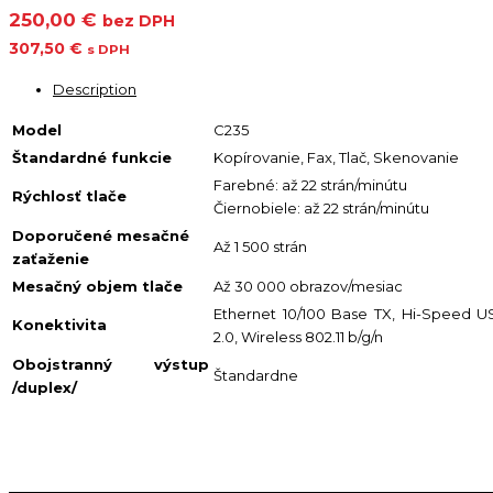
250,00 €
bez DPH
307,50 €
s DPH
Description
Model
C235
Štandardné funkcie
Kopírovanie, Fax, Tlač, Skenovanie
Farebné: až 22 strán/minútu
Rýchlosť tlače
Čiernobiele: až 22 strán/minútu
Doporučené mesačné
Až
1 500
strán
zaťaženie
Mesačný objem tlače
Až
30 000
obrazov/mesiac
Ethernet 10/100 Base TX, Hi-Speed 
Konektivita
2.0, Wireless 802.11 b/g/n
Obojstranný výstup
Štandardne
/duplex/