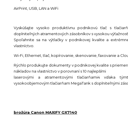
AirPrint, USB, LAN a WiFi
Vyskúšajte vysoko produktívnu podnikovú tlač s tlačia
doplniteľných atramentových zásobníkov s vysokou výťažnosť
Spoľahnite sa na výtlačky v podnikovej kvalite a extrémn
vlastníctvo.
Wi-Fi, Ethernet, tlač, kopírovanie, skenovanie, faxovanie a Clo
Rýchlo produkujte dokumenty v podnikovej kvalite s prieme
nákladov na vlastníctvo v porovnaní s 10 najlepšími
laserovými a atramentovými tlačiarňami4 vďaka tým
vysokoobjemovým tlačiarňam MegaTank s doplniteľnými zás
brožúra Canon MAXIFY GX7140