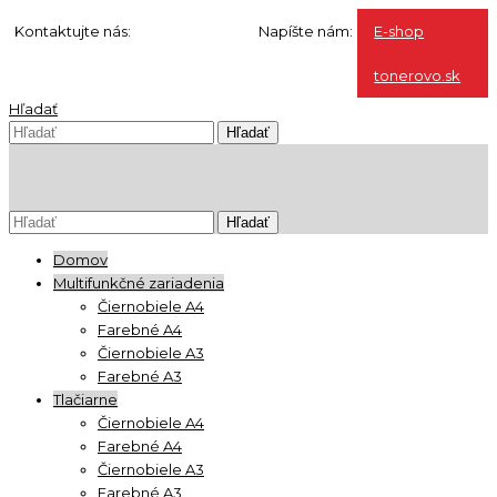
Kontaktujte nás:
0904 500 240
Napíšte nám:
E-shop
info@ho-st.sk
tonerovo.sk
Hľadať
Domov
Multifunkčné zariadenia
Čiernobiele A4
Farebné A4
Čiernobiele A3
Farebné A3
Tlačiarne
Čiernobiele A4
Farebné A4
Čiernobiele A3
Farebné A3