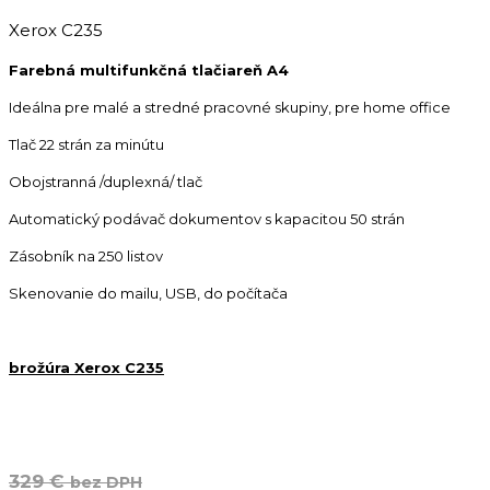
Xerox C235
Farebná multifunkčná tlačiareň A4
Ideálna pre malé a stredné pracovné skupiny, pre home office
Tlač 22 strán za minútu
Obojstranná /duplexná/ tlač
Automatický podávač dokumentov s kapacitou 50 strán
Zásobník na 250 listov
Skenovanie do mailu, USB, do počítača
brožúra Xerox C235
329 €
bez DPH