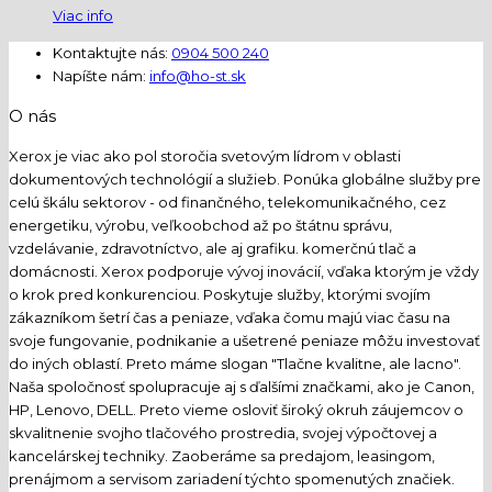
Viac info
Kontaktujte nás:
0904 500 240
Napíšte nám:
info@ho-st.sk
O nás
Xerox je viac ako pol storočia svetovým lídrom v oblasti
dokumentových technológií a služieb. Ponúka globálne služby pre
celú škálu sektorov - od finančného, telekomunikačného, cez
energetiku, výrobu, veľkoobchod až po štátnu správu,
vzdelávanie, zdravotníctvo, ale aj grafiku. komerčnú tlač a
domácnosti. Xerox podporuje vývoj inovácií, vďaka ktorým je vždy
o krok pred konkurenciou. Poskytuje služby, ktorými svojím
zákazníkom šetrí čas a peniaze, vďaka čomu majú viac času na
svoje fungovanie, podnikanie a ušetrené peniaze môžu investovať
do iných oblastí. Preto máme slogan "Tlačne kvalitne, ale lacno".
Naša spoločnosť spolupracuje aj s ďalšími značkami, ako je Canon,
HP, Lenovo, DELL. Preto vieme osloviť široký okruh záujemcov o
skvalitnenie svojho tlačového prostredia, svojej výpočtovej a
kancelárskej techniky. Zaoberáme sa predajom, leasingom,
prenájmom a servisom zariadení týchto spomenutých značiek.