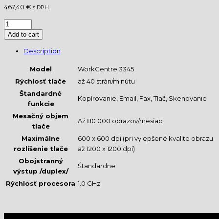
467,40 €
s DPH
Add to cart
Description
Model
WorkCentre 3345
Rýchlosť tlače
až 40 strán/minútu
Štandardné
Kopírovanie, Email, Fax, Tlač, Skenovanie
funkcie
Mesačný objem
Až
80 000
obrazov/mesiac
tlače
Maximálne
600 x 600 dpi (pri vylepšené kvalite obrazu
rozlíšenie tlače
až 1200 x 1200 dpi)
Obojstranný
Štandardne
výstup /duplex/
Rýchlosť procesora
1.0 GHz