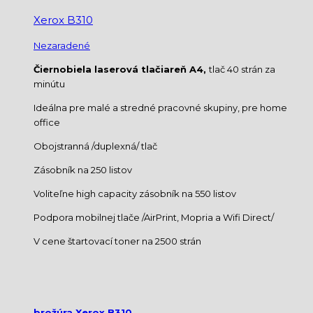
Xerox B310
Nezaradené
Čiernobiela laserová tlačiareň A4,
tlač 40 strán za
minútu
Ideálna pre malé a stredné pracovné skupiny, pre home
office
Obojstranná /duplexná/ tlač
Zásobník na 250 listov
Voliteľne high capacity zásobník na 550 listov
Podpora mobilnej tlače /AirPrint, Mopria a Wifi Direct/
V cene štartovací toner na 2500 strán
brožúra Xerox B310