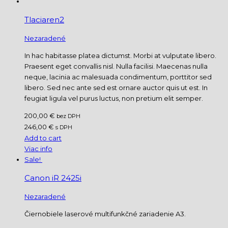
Tlaciaren2
Nezaradené
In hac habitasse platea dictumst. Morbi at vulputate libero.
Praesent eget convallis nisl. Nulla facilisi. Maecenas nulla
neque, lacinia ac malesuada condimentum, porttitor sed
libero. Sed nec ante sed est ornare auctor quis ut est. In
feugiat ligula vel purus luctus, non pretium elit semper.
200,00 €
bez DPH
246,00 €
s DPH
Add to cart
Viac info
Sale!
Canon iR 2425i
Nezaradené
Čiernobiele laserové multifunkčné zariadenie A3.