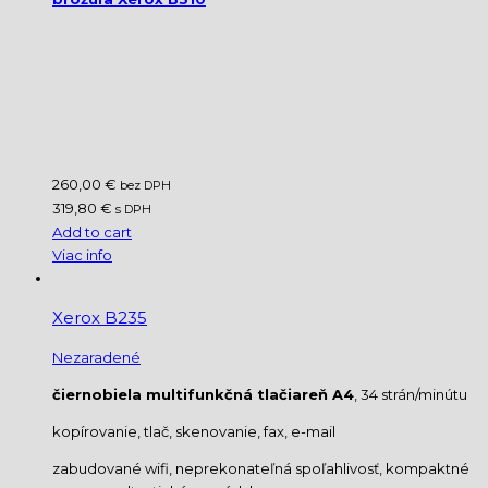
260,00 €
bez DPH
319,80 €
s DPH
Add to cart
Viac info
Xerox B235
Nezaradené
čiernobiela multifunkčná tlačiareň A4
, 34 strán/minútu
kopírovanie, tlač, skenovanie, fax, e-mail
zabudované wifi, neprekonateľná spoľahlivosť, kompaktné