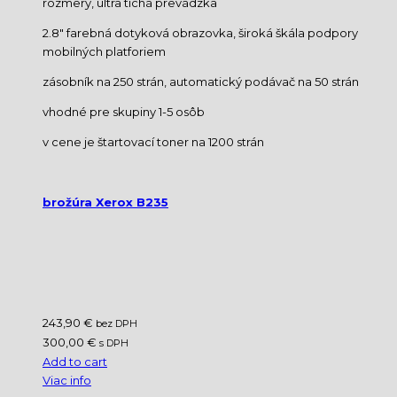
rozmery, ultra tichá prevádzka
2.8″ farebná dotyková obrazovka, široká škála podpory
mobilných platforiem
zásobník na 250 strán, automatický podávač na 50 strán
vhodné pre skupiny 1-5 osôb
v cene je štartovací toner na 1200 strán
brožúra Xerox B235
243,90 €
bez DPH
300,00 €
s DPH
Add to cart
Viac info