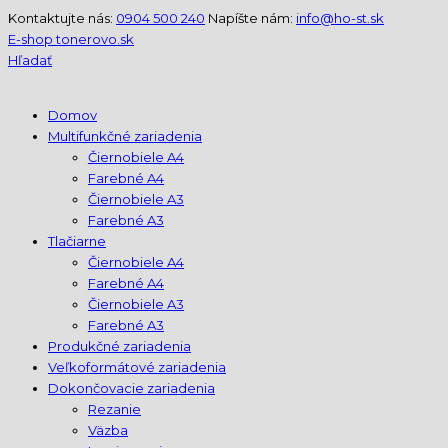
Kontaktujte nás:
0904 500 240
Napíšte nám:
info@ho-st.sk
E-shop tonerovo.sk
Hľadať
Domov
Multifunkčné zariadenia
Čiernobiele A4
Farebné A4
Čiernobiele A3
Farebné A3
Tlačiarne
Čiernobiele A4
Farebné A4
Čiernobiele A3
Farebné A3
Produkčné zariadenia
Veľkoformátové zariadenia
Dokončovacie zariadenia
Rezanie
Väzba