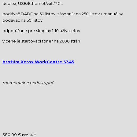
duplex, USB/Ethernet/wifi/PCL
podávač DADF na 50 listov, zásobník na 250 listov + manuálny
podávač na 50 listov
odporúčané pre skupiny 1-10 užívateľov
v cene je štartovací toner na 2600 strán
brožúra Xerox WorkCentre 3345
momentálne nedostupné
380,00 €
bez DPH