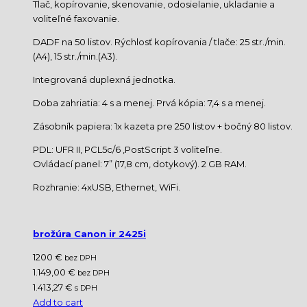
Tlač, kopírovanie, skenovanie, odosielanie, ukladanie a
voliteľné faxovanie.
DADF na 50 listov. Rýchlosť kopírovania / tlače: 25 str./min.
(A4), 15 str./min.(A3).
Integrovaná duplexná jednotka.
Doba zahriatia: 4 s a menej. Prvá kópia: 7,4 s a menej.
Zásobník papiera: 1x kazeta pre 250 listov + bočný 80 listov.
PDL: UFR II, PCL5c/6 ,PostScript 3 voliteľne.
Ovládací panel: 7” (17,8 cm, dotykový). 2 GB RAM.
Rozhranie: 4xUSB, Ethernet, WiFi.
brožúra Canon ir 2425i
1200 €
bez DPH
1.149,00 €
bez DPH
1.413,27 €
s DPH
Add to cart