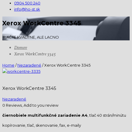
0904 500 240
info@ho-st.sk
Xerox WorkCentre 3345
TLAČTE KVALITNE, ALE LACNO
Domov
Xerox WorkCentre 3345
Home
/
Nezaradené
/ Xerox WorkCentre 3345
Xerox WorkCentre 3345
Nezaradené
0 Reviews, Add to you review
čiernobiele multifunkčné zariadenie A4
, tlač 40 strán/minútu
kopírovanie, tlač, skenovanie, fax, e-maily