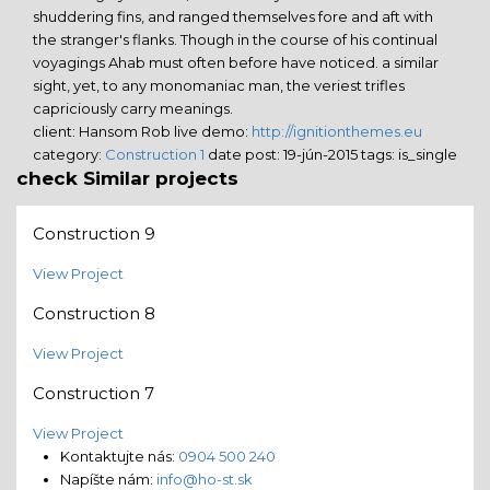
shuddering fins, and ranged themselves fore and aft with
the stranger's flanks. Though in the course of his continual
voyagings Ahab must often before have noticed. a similar
sight, yet, to any monomaniac man, the veriest trifles
capriciously carry meanings.
client:
Hansom Rob
live demo:
http://ignitionthemes.eu
category:
Construction 1
date post:
19-jún-2015
tags:
is_single
check Similar projects
Construction 9
View Project
Construction 8
View Project
Construction 7
View Project
Kontaktujte nás:
0904 500 240
Napíšte nám:
info@ho-st.sk