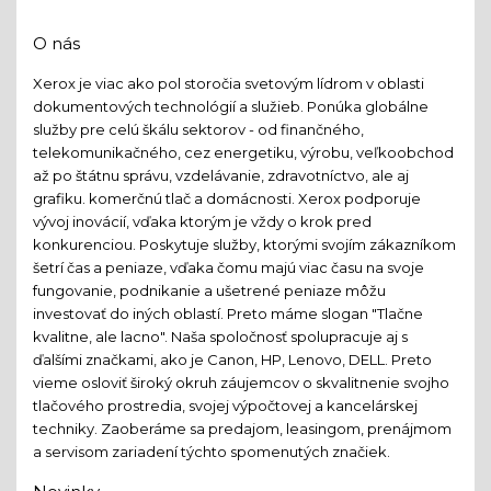
O nás
Xerox je viac ako pol storočia svetovým lídrom v oblasti
dokumentových technológií a služieb. Ponúka globálne
služby pre celú škálu sektorov - od finančného,
telekomunikačného, cez energetiku, výrobu, veľkoobchod
až po štátnu správu, vzdelávanie, zdravotníctvo, ale aj
grafiku. komerčnú tlač a domácnosti. Xerox podporuje
vývoj inovácií, vďaka ktorým je vždy o krok pred
konkurenciou. Poskytuje služby, ktorými svojím zákazníkom
šetrí čas a peniaze, vďaka čomu majú viac času na svoje
fungovanie, podnikanie a ušetrené peniaze môžu
investovať do iných oblastí. Preto máme slogan "Tlačne
kvalitne, ale lacno". Naša spoločnosť spolupracuje aj s
ďalšími značkami, ako je Canon, HP, Lenovo, DELL. Preto
vieme osloviť široký okruh záujemcov o skvalitnenie svojho
tlačového prostredia, svojej výpočtovej a kancelárskej
techniky. Zaoberáme sa predajom, leasingom, prenájmom
a servisom zariadení týchto spomenutých značiek.