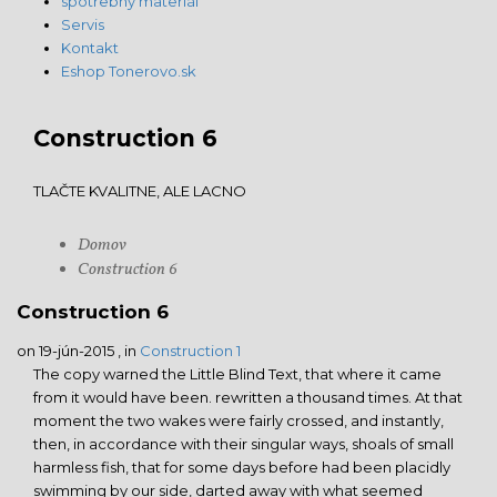
spotrebný materiál
Servis
Kontakt
Eshop Tonerovo.sk
Construction 6
TLAČTE KVALITNE, ALE LACNO
Domov
Construction 6
Construction 6
on 19-jún-2015 , in
Construction 1
The copy warned the Little Blind Text, that where it came
from it would have been. rewritten a thousand times. At that
moment the two wakes were fairly crossed, and instantly,
then, in accordance with their singular ways, shoals of small
harmless fish, that for some days before had been placidly
swimming by our side, darted away with what seemed