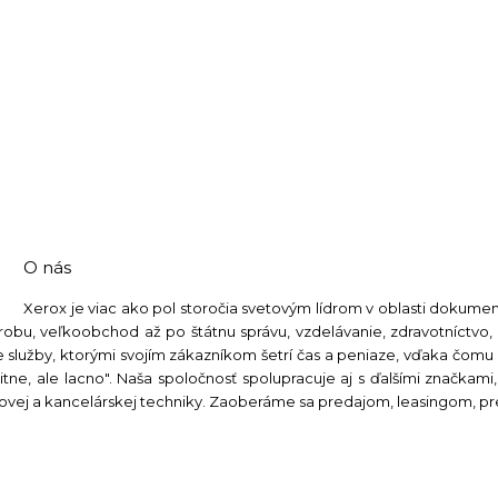
O nás
Xerox je viac ako pol storočia svetovým lídrom v oblasti dokumen
obu, veľkoobchod až po štátnu správu, vzdelávanie, zdravotníctvo, 
e služby, ktorými svojím zákazníkom šetrí čas a peniaze, vďaka čomu
tne, ale lacno". Naša spoločnosť spolupracuje aj s ďalšími značkami
čtovej a kancelárskej techniky. Zaoberáme sa predajom, leasingom, 