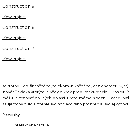
Construction 9
View Project
Construction 8
View Project
Construction 7
View Project
Kontaktujte nás:
0904 500 240
Napíšte nám:
info@ho-st.sk
sektorov - od finančného, telekomunikačného, cez energetiku, výr
inovácií, vďaka ktorým je vždy o krok pred konkurenciou. Poskytuj
môžu investovať do iných oblastí. Preto máme slogan "Tlačne kvali
záujemcov o skvalitnenie svojho tlačového prostredia, svojej výpo
Novinky
Interaktívne tabule