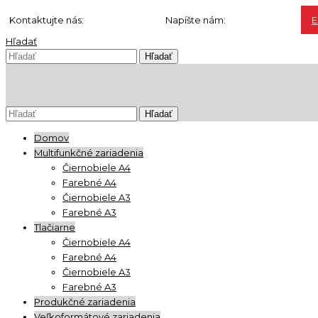
Kontaktujte nás:
0904 500 240
Napíšte nám:
info@ho-st.sk
E
Hľadať
Domov
Multifunkčné zariadenia
Čiernobiele A4
Farebné A4
Čiernobiele A3
Farebné A3
Tlačiarne
Čiernobiele A4
Farebné A4
Čiernobiele A3
Farebné A3
Produkčné zariadenia
Veľkoformátové zariadenia