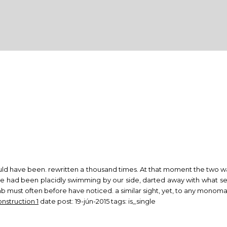
uld have been. rewritten a thousand times. At that moment the two wak
efore had been placidly swimming by our side, darted away with what 
ab must often before have noticed. a similar sight, yet, to any monoman
nstruction 1
date post:
19-jún-2015
tags:
is_single