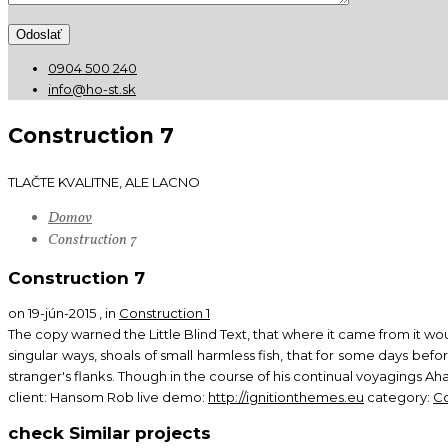
0904 500 240
info@ho-st.sk
Construction 7
TLAČTE KVALITNE, ALE LACNO
Domov
Construction 7
Construction 7
on 19-jún-2015 , in
Construction 1
The copy warned the Little Blind Text, that where it came from it wo
singular ways, shoals of small harmless fish, that for some days b
stranger's flanks. Though in the course of his continual voyagings Ah
client:
Hansom Rob
live demo:
http://ignitionthemes.eu
category:
Co
check Similar projects