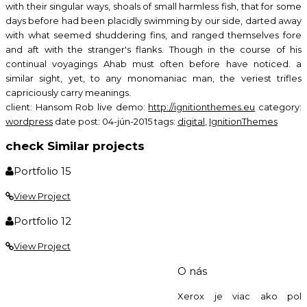
with their singular ways, shoals of small harmless fish, that for some
days before had been placidly swimming by our side, darted away
with what seemed shuddering fins, and ranged themselves fore
and aft with the stranger's flanks. Though in the course of his
continual voyagings Ahab must often before have noticed. a
similar sight, yet, to any monomaniac man, the veriest trifles
capriciously carry meanings.
client:
Hansom Rob
live demo:
http://ignitionthemes.eu
category:
wordpress
date post:
04-jún-2015
tags:
digital
,
IgnitionThemes
check Similar projects
Portfolio 15
View Project
Portfolio 12
View Project
O nás
Kontaktujte nás:
0904 500 240
Xerox je viac ako pol
Napíšte nám:
info@ho-st.sk