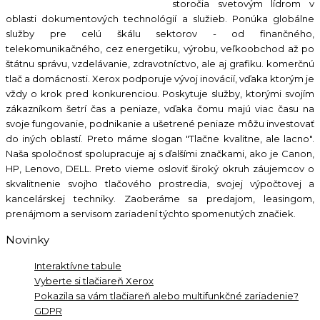
storočia svetovým lídrom v
oblasti dokumentových technológií a služieb. Ponúka globálne
služby pre celú škálu sektorov - od finančného,
telekomunikačného, cez energetiku, výrobu, veľkoobchod až po
štátnu správu, vzdelávanie, zdravotníctvo, ale aj grafiku. komerčnú
tlač a domácnosti. Xerox podporuje vývoj inovácií, vďaka ktorým je
vždy o krok pred konkurenciou. Poskytuje služby, ktorými svojím
zákazníkom šetrí čas a peniaze, vďaka čomu majú viac času na
svoje fungovanie, podnikanie a ušetrené peniaze môžu investovať
do iných oblastí. Preto máme slogan "Tlačne kvalitne, ale lacno".
Naša spoločnosť spolupracuje aj s ďalšími značkami, ako je Canon,
HP, Lenovo, DELL. Preto vieme osloviť široký okruh záujemcov o
skvalitnenie svojho tlačového prostredia, svojej výpočtovej a
kancelárskej techniky. Zaoberáme sa predajom, leasingom,
prenájmom a servisom zariadení týchto spomenutých značiek.
Novinky
Interaktívne tabule
Vyberte si tlačiareň Xerox
Pokazila sa vám tlačiareň alebo multifunkčné zariadenie?
GDPR