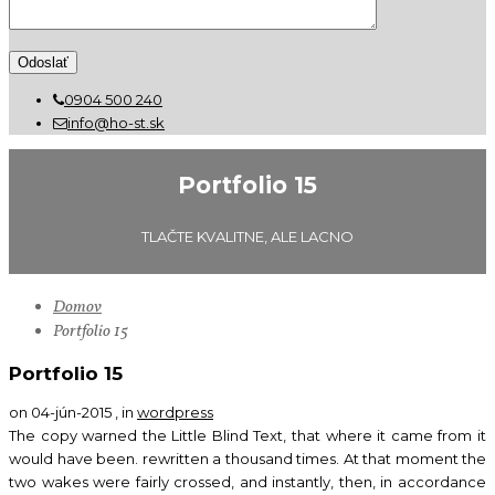
0904 500 240
info@ho-st.sk
Portfolio 15
TLAČTE KVALITNE, ALE LACNO
Domov
Portfolio 15
Portfolio 15
on 04-jún-2015 , in
wordpress
The copy warned the Little Blind Text, that where it came from it
would have been. rewritten a thousand times. At that moment the
two wakes were fairly crossed, and instantly, then, in accordance