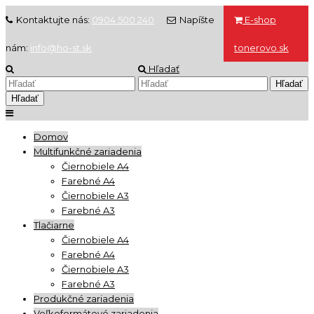
Kontaktujte nás:
0904 500 240
Napíšte
E-shop
nám:
info@ho-st.sk
tonerovo.sk
Hľadať
Domov
Multifunkčné zariadenia
Čiernobiele A4
Farebné A4
Čiernobiele A3
Farebné A3
Tlačiarne
Čiernobiele A4
Farebné A4
Čiernobiele A3
Farebné A3
Produkčné zariadenia
Veľkoformátové zariadenia