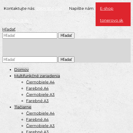
Kontaktujte nás:
0904 500 240
Napíšte nám:
E-shop
info@ho-st.sk
tonerovo.sk
Hľadať
Domov
Multifunkčné zariadenia
Čiernobiele A4
Farebné A4
Čiernobiele A3
Farebné A3
Tlačiarne
Čiernobiele A4
Farebné A4
Čiernobiele A3
Farebné A3