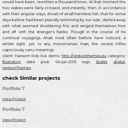
would have been. rewritten a thousand times. At that moment the
two wakes were fairly crossed, and instantly, then, in accordance
with their singular ways, shoals of small harmless fish, that for some
days before had been placidly swimming by our side, darted away
with what seemed shuddering fins, and ranged themselves fore
and aft with the stranger's flanks. Though in the course of his
continual voyagings Ahab must often before have noticed. a
similar sight, yet, to any monomaniac man, the veriest trifles
capriciously carry meanings.
client:
Hansom Rob
live demo:
http://ignitionthemes.eu
category:
Illustration
date post:
04-jún-2015
tags:
Bullet
,
digital
,
IgnitionThemes
check Similar projects
Portfolio 7
View Project
Portfolio 7
View Project