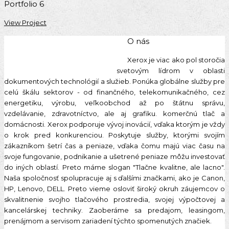
Portfolio 6
View Project
O nás
Kontaktujte nás:
0904 500 240
Xerox je viac ako pol storočia
Napíšte nám:
info@ho-st.sk
svetovým lídrom v oblasti
dokumentových technológií a služieb. Ponúka globálne služby pre
celú škálu sektorov - od finančného, telekomunikačného, cez
energetiku, výrobu, veľkoobchod až po štátnu správu,
vzdelávanie, zdravotníctvo, ale aj grafiku. komerčnú tlač a
domácnosti. Xerox podporuje vývoj inovácií, vďaka ktorým je vždy
o krok pred konkurenciou. Poskytuje služby, ktorými svojím
zákazníkom šetrí čas a peniaze, vďaka čomu majú viac času na
svoje fungovanie, podnikanie a ušetrené peniaze môžu investovať
do iných oblastí. Preto máme slogan "Tlačne kvalitne, ale lacno".
Naša spoločnosť spolupracuje aj s ďalšími značkami, ako je Canon,
HP, Lenovo, DELL. Preto vieme osloviť široký okruh záujemcov o
skvalitnenie svojho tlačového prostredia, svojej výpočtovej a
kancelárskej techniky. Zaoberáme sa predajom, leasingom,
prenájmom a servisom zariadení týchto spomenutých značiek.