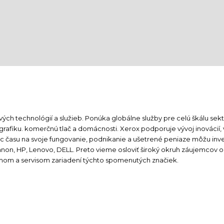
vých technológií a služieb. Ponúka globálne služby pre celú škálu se
 grafiku. komerčnú tlač a domácnosti. Xerox podporuje vývoj inovácií
c času na svoje fungovanie, podnikanie a ušetrené peniaze môžu inves
anon, HP, Lenovo, DELL. Preto vieme osloviť široký okruh záujemcov o 
mom a servisom zariadení týchto spomenutých značiek.