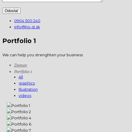
0904 500 240
info@ho-st.sk
Portfolio 1
We can help you strenghten your business
Domov
Portfolio 1
All
graphics
Illustration
videos