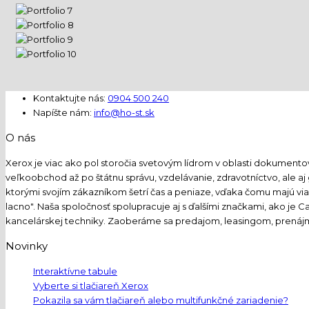
Kontaktujte nás:
0904 500 240
Napíšte nám:
info@ho-st.sk
O nás
Xerox je viac ako pol storočia svetovým lídrom v oblasti dokumento
veľkoobchod až po štátnu správu, vzdelávanie, zdravotníctvo, ale aj
ktorými svojím zákazníkom šetrí čas a peniaze, vďaka čomu majú via
lacno". Naša spoločnosť spolupracuje aj s ďalšími značkami, ako je C
kancelárskej techniky. Zaoberáme sa predajom, leasingom, prenáj
Novinky
Interaktívne tabule
Vyberte si tlačiareň Xerox
Pokazila sa vám tlačiareň alebo multifunkčné zariadenie?