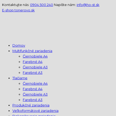
Kontaktujte nás:
0904 500 240
Napíšte nám:
info@ho-st.sk
E-shop tonerovo.sk
Hľadať
Domov
Multifunkčné zariadenia
Čiernobiele A4
Farebné A4
Čiernobiele A3
Farebné A3
Tlačiarne
Čiernobiele A4
Farebné A4
Čiernobiele A3
Farebné A3
Produkčné zariadenia
Veľkoformátové zariadenia