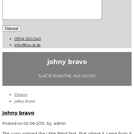
0904 500 240
info@ho-st.sk
johny bravo
TLAČTE KVALITNE, ALE LACNO
Domov
johny bravo
johny bravo
Posted on 02-06-2015
, by: admin
The copy warned the Little Blind Text, that where it came from it