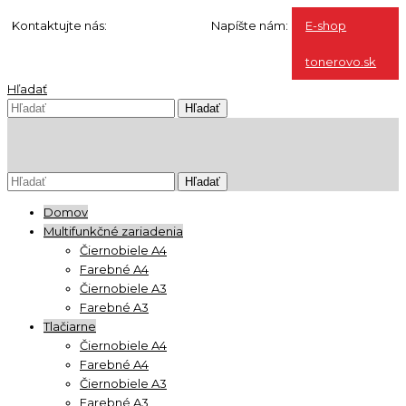
Kontaktujte nás:
0904 500 240
Napíšte nám:
E-shop
info@ho-st.sk
tonerovo.sk
Hľadať
Domov
Multifunkčné zariadenia
Čiernobiele A4
Farebné A4
Čiernobiele A3
Farebné A3
Tlačiarne
Čiernobiele A4
Farebné A4
Čiernobiele A3
Farebné A3