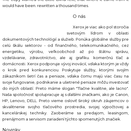
would have been. rewritten a thousand times.
O nás
Kontaktujte nás:
0904 500 240
Xerox je viac ako pol storočia
Napíšte nám:
info@ho-st.sk
svetovým lídrom v oblasti
dokumentových technológií a služieb. Ponúka globálne služby pre
celú škálu sektorov - od finančného, telekomunikačného, cez
energetiku, výrobu, veľkoobchod až po štátnu správu,
vzdelávanie, zdravotníctvo, ale aj grafiku. komerčnú tlač a
domácnosti. Xerox podporuje vývoj inovácií, vďaka ktorým je vždy
o krok pred konkurenciou. Poskytuje služby, ktorými svojím
zákazníkom šetrí čas a peniaze, vďaka čomu majú viac času na
svoje fungovanie, podnikanie a ušetrené peniaze môžu investovať
do iných oblastí. Preto máme slogan "Tlačne kvalitne, ale lacno".
Naša spoločnosť spolupracuje aj s ďalšími značkami, ako je Canon,
HP, Lenovo, DELL. Preto vieme osloviť široký okruh záujemcov o
skvalitnenie svojho tlačového prostredia, svojej výpočtovej a
kancelárskej techniky. Zaoberáme sa predajom, leasingom,
prenájmom a servisom zariadení týchto spomenutých značiek.
Novinky